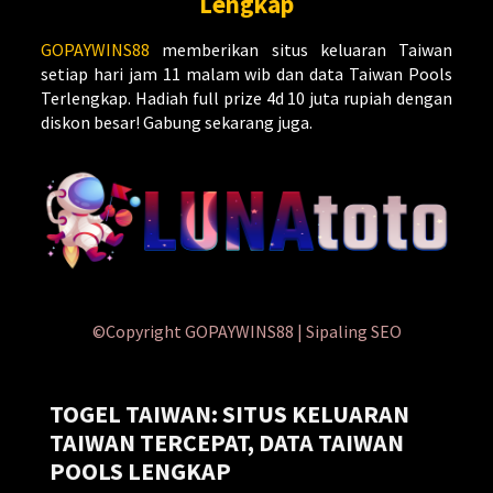
Lengkap
GOPAYWINS88
memberikan situs keluaran Taiwan
setiap hari jam 11 malam wib dan data Taiwan Pools
Terlengkap. Hadiah full prize 4d 10 juta rupiah dengan
diskon besar! Gabung sekarang juga.
©Copyright GOPAYWINS88 | Sipaling SEO
TOGEL TAIWAN: SITUS KELUARAN
TAIWAN TERCEPAT, DATA TAIWAN
POOLS LENGKAP